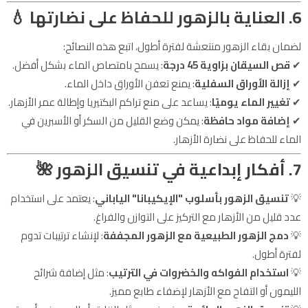
6. العناية بالزهور للحفاظ على نضارتها
💧
لضمان بقاء الزهور منتعشة لفترة أطول، اتبع هذه النصائح:
✔
قص السيقان بزاوية 45 درجة
: يسمح بامتصاص الماء بشكل أفضل.
✔
إزالة الأوراق السفلية
: يمنع تعفن الأوراق داخل الماء.
✔
تغيير الماء يوميًا
: يساعد على منع تراكم البكتيريا وإطالة عمر الأزهار.
✔
إضافة مواد حافظة
: يمكن وضع القليل من السكر أو الأسبرين في
الماء للحفاظ على نضارة الأزهار.
7. أفكار إبداعية في تنسيق الزهور
🌺
💡
تنسيق الزهور بأسلوب "الإيكيبانا" الياباني
: يعتمد على استخدام
عدد قليل من الأزهار مع التركيز على التوازن والفراغ.
💡
دمج الزهور الطبيعية مع الزهور المجففة
: لإنشاء ترتيبات تدوم
لفترة أطول.
💡
استخدام الفواكه والخضروات في الترتيب
: مثل إضافة شرائح
الليمون أو التفاح مع الأزهار لإضفاء طابع مميز.