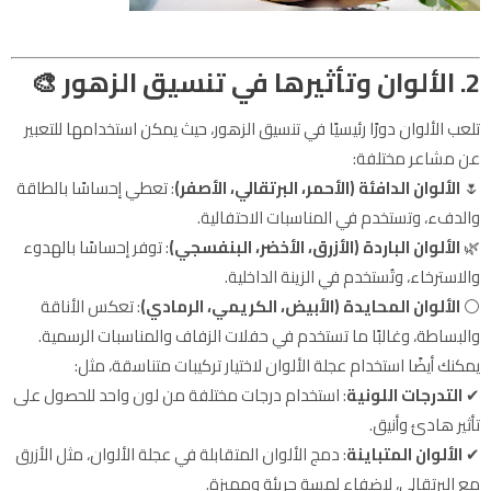
2. الألوان وتأثيرها في تنسيق الزهور
🎨
تلعب الألوان دورًا رئيسيًا في تنسيق الزهور، حيث يمكن استخدامها للتعبير
عن مشاعر مختلفة:
🌷
الألوان الدافئة (الأحمر، البرتقالي، الأصفر)
: تعطي إحساسًا بالطاقة
والدفء، وتستخدم في المناسبات الاحتفالية.
🌿
الألوان الباردة (الأزرق، الأخضر، البنفسجي)
: توفر إحساسًا بالهدوء
والاسترخاء، وتُستخدم في الزينة الداخلية.
⚪
الألوان المحايدة (الأبيض، الكريمي، الرمادي)
: تعكس الأناقة
والبساطة، وغالبًا ما تستخدم في حفلات الزفاف والمناسبات الرسمية.
يمكنك أيضًا استخدام عجلة الألوان لاختيار تركيبات متناسقة، مثل:
✔
التدرجات اللونية
: استخدام درجات مختلفة من لون واحد للحصول على
تأثير هادئ وأنيق.
✔
الألوان المتباينة
: دمج الألوان المتقابلة في عجلة الألوان، مثل الأزرق
مع البرتقالي، لإضفاء لمسة جريئة ومميزة.