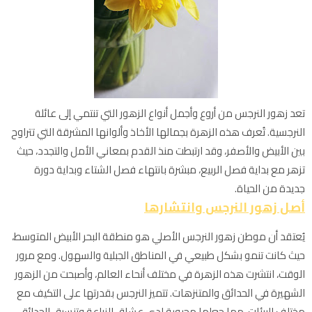
تعد زهور النرجس من أروع وأجمل أنواع الزهور التي تنتمي إلى عائلة
النرجسية. تُعرف هذه الزهرة بجمالها الأخاذ وألوانها المشرقة التي تتراوح
بين الأبيض والأصفر، وقد ارتبطت منذ القدم بمعاني الأمل والتجدد، حيث
تزهر مع بداية فصل الربيع، مبشرة بانتهاء فصل الشتاء وبداية دورة
جديدة من الحياة.
أصل زهور النرجس وانتشارها
يُعتقد أن موطن زهور النرجس الأصلي هو منطقة البحر الأبيض المتوسط،
حيث كانت تنمو بشكل طبيعي في المناطق الجبلية والسهول. ومع مرور
الوقت، انتشرت هذه الزهرة في مختلف أنحاء العالم، وأصبحت من الزهور
الشهيرة في الحدائق والمتنزهات. تتميز النرجس بقدرتها على التكيف مع
مختلف البيئات، مما جعلها محبوبة لدى عشاق الزراعة وتنسيق الحدائق.