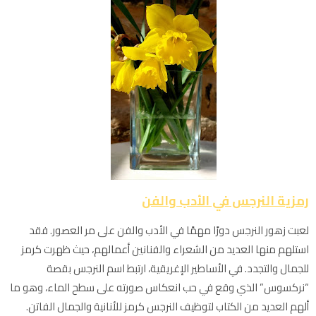
رمزية النرجس في الأدب والفن
لعبت زهور النرجس دورًا مهمًا في الأدب والفن على مر العصور. فقد
استلهم منها العديد من الشعراء والفنانين أعمالهم، حيث ظهرت كرمز
للجمال والتجدد. في الأساطير الإغريقية، ارتبط اسم النرجس بقصة
“نركسوس” الذي وقع في حب انعكاس صورته على سطح الماء، وهو ما
ألهم العديد من الكتاب لتوظيف النرجس كرمز للأنانية والجمال الفاتن.