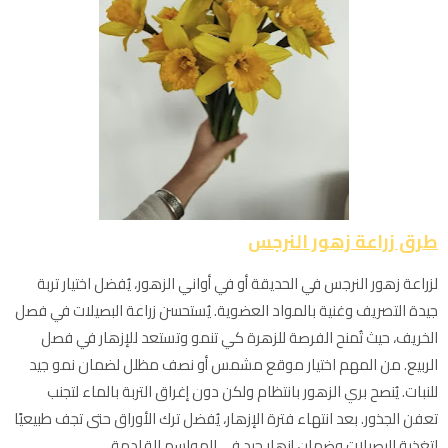
طرق زراعة زهور النرجس
لزراعة زهور النرجس في الحديقة أو في أواني الزهور، يُفضل اختيار تربة
جيدة التصريف وغنية بالمواد العضوية. يُستحسن زراعة البصيلات في فصل
الخريف، حيث تُمنح الفرصة للزهرة كي تنمو وتستعد للإزهار في فصل
الربيع. من المهم اختيار موقع مشمس أو نصف مظلل لضمان نمو جيد
للنبات. يُنصح بري الزهور بانتظام ولكن دون إغراق التربة بالماء لتجنب
تعفن الجذور. بعد انتهاء فترة الإزهار، يُفضل ترك الأوراق حتى تجف طبيعيًا
لتغذية البصيلات وضمان إزهار جيد في المواسم القادمة.