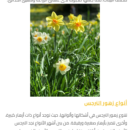
أنواع زهور النرجس
تتنوع زهور النرجس في أشكالها وألوانها، حيث توجد أنواع ذات أزهار كبيرة،
وأخرى تتميز بأزهار صغيرة ورقيقة. من بين أشهر الأنواع نجد النرجس