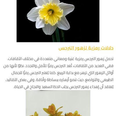
دلالات رمزية لزهور النرجس
تحمل زهور النرجس رمزية غنية ومعاني متعددة في مختلف الثقافات.
ففي العديد من الثقافات، تُعد النرجس رمزًا للأمل والتجدد، نظرًا لأنها من
أوائل الزهور التي تزهر مع بداية الربيع. كما يُعتبر النرجس رمزًا للجمال
الطبيعي والتواضع، حيث تنمو أزهاره ببساطة وأناقة. وفي بعض التقاليد،
يُعتقد أن إهداء زهور النرجس يجلب الحظ السعيد والنجاح في الحياة.