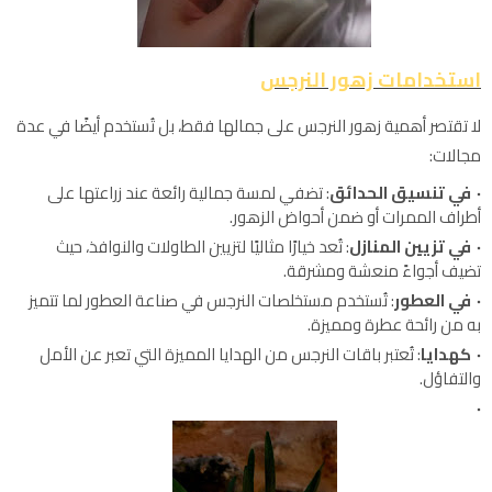
استخدامات زهور النرجس
لا تقتصر أهمية زهور النرجس على جمالها فقط، بل تُستخدم أيضًا في عدة
مجالات:
في تنسيق الحدائق
: تضفي لمسة جمالية رائعة عند زراعتها على
أطراف الممرات أو ضمن أحواض الزهور.
في تزيين المنازل
: تُعد خيارًا مثاليًا لتزيين الطاولات والنوافذ، حيث
تضيف أجواءً منعشة ومشرقة.
في العطور
: تُستخدم مستخلصات النرجس في صناعة العطور لما تتميز
به من رائحة عطرة ومميزة.
كهدايا
: تُعتبر باقات النرجس من الهدايا المميزة التي تعبر عن الأمل
والتفاؤل.